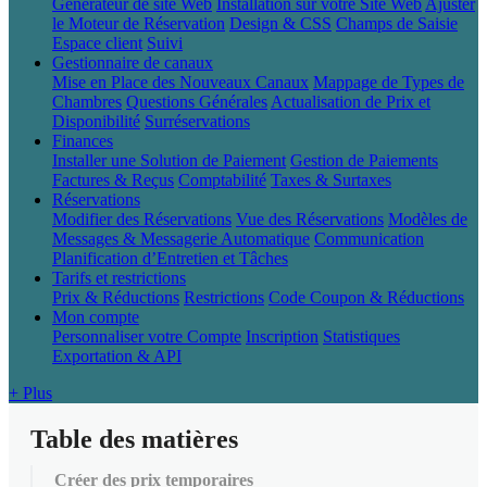
Générateur de site Web
Installation sur votre Site Web
Ajuster
le Moteur de Réservation
Design & CSS
Champs de Saisie
Espace client
Suivi
Gestionnaire de canaux
Mise en Place des Nouveaux Canaux
Mappage de Types de
Chambres
Questions Générales
Actualisation de Prix et
Disponibilité
Surréservations
Finances
Installer une Solution de Paiement
Gestion de Paiements
Factures & Reçus
Comptabilité
Taxes & Surtaxes
Réservations
Modifier des Réservations
Vue des Réservations
Modèles de
Messages & Messagerie Automatique
Communication
Planification d’Entretien et Tâches
Tarifs et restrictions
Prix & Réductions
Restrictions
Code Coupon & Réductions
Mon compte
Personnaliser votre Compte
Inscription
Statistiques
Exportation & API
+ Plus
Table des matières
Créer des prix temporaires