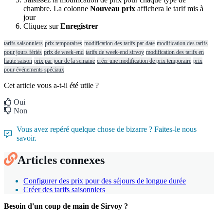
chambre
.
La
colonne
Nouveau
prix
affichera
le
tarif
mis
à
jour
Cliquez
sur
Enregistrer
tarifs saisonniers
prix temporaires
modification des tarifs par date
modification des tarifs
pour jours fériés
prix de week-end
tarifs de week-end sirvoy
modification des tarifs en
haute saison
prix par jour de la semaine
créer une modification de prix temporaire
prix
pour événements spéciaux
Cet article vous a-t-il été utile ?
Oui
Non
Vous avez repéré quelque chose de bizarre ? Faites-le nous
savoir.
Articles connexes
Configurer des prix pour des séjours de longue durée
Créer des tarifs saisonniers
Besoin d'un coup de main de Sirvoy ?