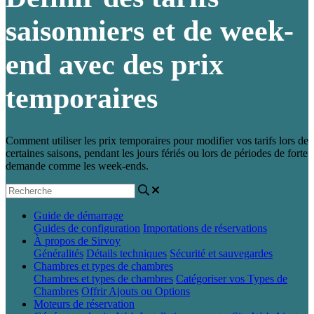
saisonniers et de week-
end avec des prix
temporaires
Comment utiliser les prix temporaires pour modifier vos tarifs lors de
certaines saisons, pendant les jours fériés ou lors de périodes de forte
demande comme les week-ends.
Guide de démarrage
Guides de configuration
Importations de réservations
À propos de Sirvoy
Généralités
Détails techniques
Sécurité et sauvegardes
Chambres et types de chambres
Chambres et types de chambres
Catégoriser vos Types de
Chambres
Offrir Ajouts ou Options
Moteurs de réservation