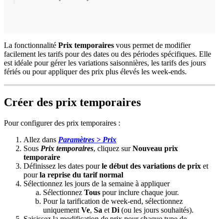
La
fonctionnalit
é
Prix
temporaires
vous
permet
de
modifier
facilement
les
tarifs
pour
des
dates
ou
des
p
é
riodes
sp
é
cifiques
.
Elle
est
id
é
ale
pour
g
é
rer
les
variations
saisonni
è
res
,
les
tarifs
des
jours
f
é
ri
é
s
ou
pour
appliquer
des
prix
plus
é
lev
é
s
les
week
-
ends
.
Cr
é
er
des
prix
temporaires
Pour
configurer
des
prix
temporaires
:
Allez
dans
Param
è
tres
>
Prix
Sous
Prix
temporaires
,
cliquez
sur
Nouveau
prix
temporaire
D
é
finissez
les
dates
pour
le
d
é
but
des
variations
de
prix
et
pour
la
reprise
du
tarif
normal
S
é
lectionnez
les
jours
de
la
semaine
à
appliquer
S
é
lectionnez
Tous
pour
inclure
chaque
jour
.
Pour
la
tarification
de
week
-
end
,
s
é
lectionnez
uniquement
Ve
,
Sa
et
Di
(
ou
les
jours
souhait
é
s
)
.
Saisissez
la
modification
de
prix
pour
chaque
type
de