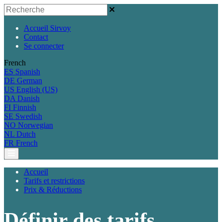
Accueil Sirvoy
Contact
Se connecter
French
ES
Spanish
DE
German
US
English (US)
DA
Danish
FI
Finnish
SE
Swedish
NO
Norwegian
NL
Dutch
FR
French
Accueil
Tarifs et restrictions
Prix & Réductions
Définir des tarifs