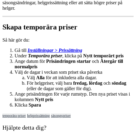
s
ä
songs
ä
ndringar
,
helgpriss
ä
ttning
eller
att
s
ä
tta
h
ö
gre
priser
p
å
helger
.
Skapa
tempor
ä
ra
priser
S
å
h
ä
r
g
ö
r
du
:
G
å
till
Inst
ä
llningar
>
Priss
ä
ttning
Under
Tempor
ä
ra
priser
,
klicka
p
å
Nytt
tempor
ä
rt
pris
Ange
datum
f
ö
r
Pris
ä
ndringen
startar
och
Å
terg
å
r
till
normalpris
V
ä
lj
de
dagar
i
veckan
som
priset
ska
p
å
verka
V
ä
lj
Alla
f
ö
r
att
inkludera
alla
dagar
.
F
ö
r
helgpriser
,
v
ä
lj
bara
fredag
,
l
ö
rdag
och
s
ö
ndag
(
eller
de
dagar
som
g
ä
ller
f
ö
r
dig
)
.
Ange
pris
ä
ndringen
f
ö
r
varje
rumstyp
.
Den
nya
priset
visas
i
kolumnen
Nytt
pris
Klicka
Spara
temporära priser
helgprissättning
säsongspriser
Hjälpte detta dig?