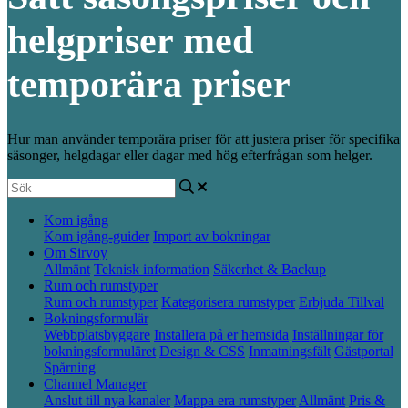
helgpriser med
temporära priser
Hur man använder temporära priser för att justera priser för specifika
säsonger, helgdagar eller dagar med hög efterfrågan som helger.
Kom igång
Kom igång-guider
Import av bokningar
Om Sirvoy
Allmänt
Teknisk information
Säkerhet & Backup
Rum och rumstyper
Rum och rumstyper
Kategorisera rumstyper
Erbjuda Tillval
Bokningsformulär
Webbplatsbyggare
Installera på er hemsida
Inställningar för
bokningsformuläret
Design & CSS
Inmatningsfält
Gästportal
Spårning
Channel Manager
Anslut till nya kanaler
Mappa era rumstyper
Allmänt
Pris &