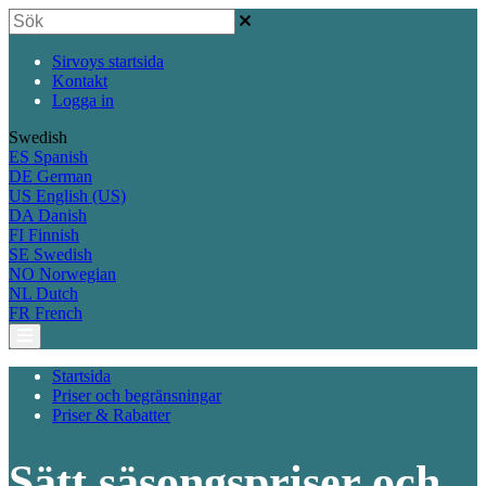
Sirvoys startsida
Kontakt
Logga in
Swedish
ES
Spanish
DE
German
US
English (US)
DA
Danish
FI
Finnish
SE
Swedish
NO
Norwegian
NL
Dutch
FR
French
Startsida
Priser och begränsningar
Priser & Rabatter
Sätt säsongspriser och