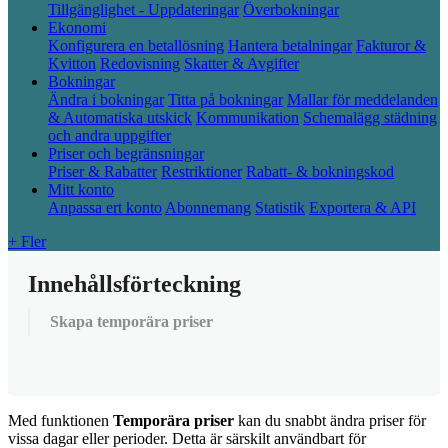
Tillgänglighet - Uppdateringar
Överbokningar
Ekonomi
Konfigurera en betallösning
Hantera betalningar
Fakturor &
Kvitton
Redovisning
Skatter & Avgifter
Bokningar
Ändra i bokningar
Titta på bokningar
Mallar för meddelanden
& Automatiska utskick
Kommunikation
Schemalägg städning
och andra uppgifter
Priser och begränsningar
Priser & Rabatter
Restriktioner
Rabatt- & bokningskod
Mitt konto
Anpassa ert konto
Abonnemang
Statistik
Exportera & API
+ Fler
Innehållsförteckning
Skapa temporära priser
Med
funktionen
Tempor
ä
ra
priser
kan
du
snabbt
ä
ndra
priser
f
ö
r
vissa
dagar
eller
perioder
.
Detta
ä
r
s
ä
rskilt
anv
ä
ndbart
f
ö
r